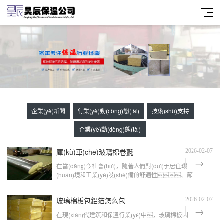
企業(yè)新聞
行業(yè)動(dòng)態(tài)
技術(shù)支持
企業(yè)動(dòng)態(tài)
庫(kù)車(chē)玻璃棉卷氈
2026-02-07
在當(dāng)今社會(huì)，隨著人們對(duì)于居住環
(huán)境和工業(yè)設(shè)備的舒適性、節
(jié)能性需求的不斷提高，保溫材料的應(yīng)用越
來(lái)越廣泛。其中，庫(kù)車
玻璃棉板包鋁箔怎么包
2026-02-07
(chē)玻璃棉卷氈作為一種優(yōu)質(zhì)的保溫材
料，因其良好的保溫性
在現(xiàn)代建筑和保溫行業(yè)中，玻璃棉板因