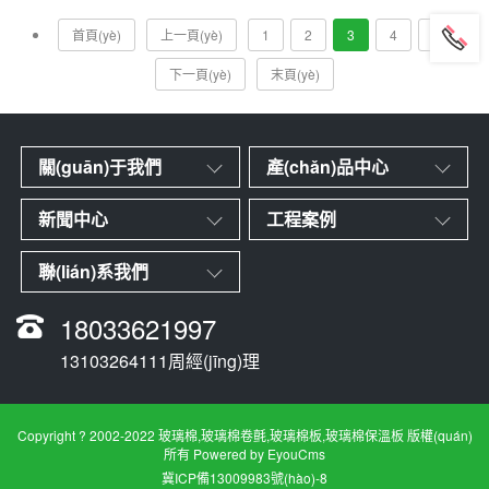
(yōu)質(zhì)的保溫材料，在
首頁(yè)
上一頁(yè)
1
2
3
4
5
下一頁(yè)
末頁(yè)
關(guān)于我們
產(chǎn)品中心
新聞中心
工程案例
聯(lián)系我們
18033621997
13103264111周經(jīng)理
Copyright ? 2002-2022 玻璃棉,玻璃棉卷氈,玻璃棉板,玻璃棉保溫板 版權(quán)
所有
Powered by EyouCms
冀ICP備13009983號(hào)-8