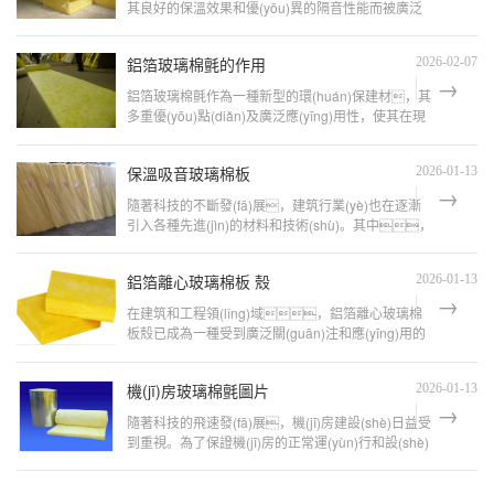
其良好的保溫效果和優(yōu)異的隔音性能而被廣泛
使用。為了防止其受到環(huán)境損害和提高其使用
壽命，通常采用鋁箔進(jìn)行包裹。鋁箔具有良好
鋁箔玻璃棉氈的作用
2026-02-07
的防潮
鋁箔玻璃棉氈作為一種新型的環(huán)保建材，其
多重優(yōu)點(diǎn)及廣泛應(yīng)用性，使其在現
(xiàn)代社會(huì)中得到越來(lái)越多的關(guān)注
和使用。下面我們就來(lái)詳細(xì)探討一下鋁箔
保溫吸音玻璃棉板
2026-01-13
玻璃棉氈的作用以及它在各個(gè)領(lǐng)域
隨著科技的不斷發(fā)展，建筑行業(yè)也在逐漸
引入各種先進(jìn)的材料和技術(shù)。其中，
保溫吸音玻璃棉板作為一種高效、環
(huán)保的建筑材料，受到了廣大建筑師和業
鋁箔離心玻璃棉板 殼
2026-01-13
(yè)主的青睞。本文將為您解析保
在建筑和工程領(lǐng)域，鋁箔離心玻璃棉
板殼已成為一種受到廣泛關(guān)注和應(yīng)用的
材料。以其獨(dú)特的多功能性、優(yōu)秀的保溫
性能和環(huán)保特點(diǎn)，這種材料在
機(jī)房玻璃棉氈圖片
2026-01-13
多個(gè)領(lǐng)域都發(fā)揮著重要作用。本文將
隨著科技的飛速發(fā)展，機(jī)房建設(shè)日益受
到重視。為了保證機(jī)房的正常運(yùn)行和設(shè)
備的良好散熱，機(jī)房?jī)?nèi)部設(shè)備的保
溫與隔熱性能顯得尤為重要。而玻璃棉氈作為一種優