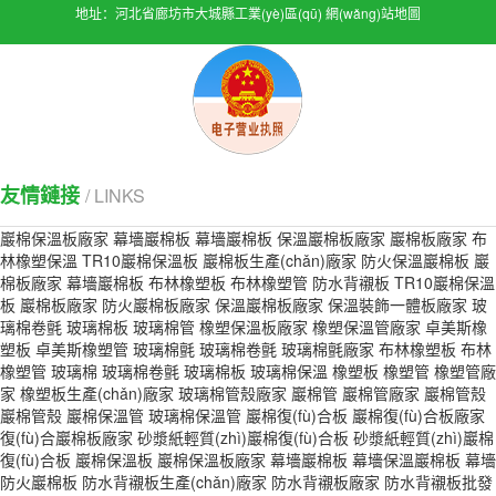
地址：河北省廊坊市大城縣工業(yè)區(qū)
網(wǎng)站地圖
友情鏈接
/ LINKS
巖棉保溫板廠家
幕墻巖棉板
幕墻巖棉板
保溫巖棉板廠家
巖棉板廠家
布
林橡塑保溫
TR10巖棉保溫板
巖棉板生產(chǎn)廠家
防火保溫巖棉板
巖
棉板廠家
幕墻巖棉板
布林橡塑板
布林橡塑管
防水背襯板
TR10巖棉保溫
板
巖棉板廠家
防火巖棉板廠家
保溫巖棉板廠家
保溫裝飾一體板廠家
玻
璃棉卷氈
玻璃棉板
玻璃棉管
橡塑保溫板廠家
橡塑保溫管廠家
卓美斯橡
塑板
卓美斯橡塑管
玻璃棉氈
玻璃棉卷氈
玻璃棉氈廠家
布林橡塑板
布林
橡塑管
玻璃棉
玻璃棉卷氈
玻璃棉板
玻璃棉保溫
橡塑板
橡塑管
橡塑管廠
家
橡塑板生產(chǎn)廠家
玻璃棉管殼廠家
巖棉管
巖棉管廠家
巖棉管殼
巖棉管殼
巖棉保溫管
玻璃棉保溫管
巖棉復(fù)合板
巖棉復(fù)合板廠家
復(fù)合巖棉板廠家
砂漿紙輕質(zhì)巖棉復(fù)合板
砂漿紙輕質(zhì)巖棉
復(fù)合板
巖棉保溫板
巖棉保溫板廠家
幕墻巖棉板
幕墻保溫巖棉板
幕墻
防火巖棉板
防水背襯板生產(chǎn)廠家
防水背襯板廠家
防水背襯板批發