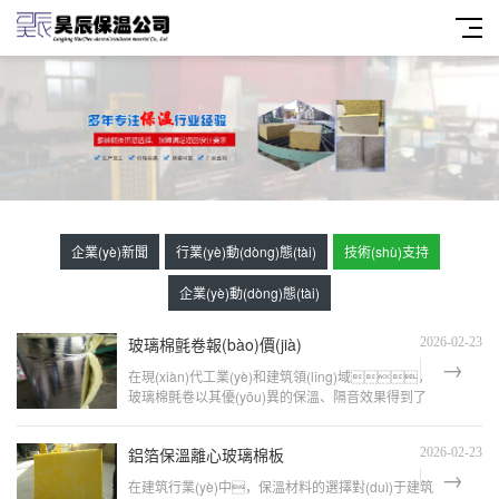
企業(yè)新聞
行業(yè)動(dòng)態(tài)
技術(shù)支持
企業(yè)動(dòng)態(tài)
玻璃棉氈卷報(bào)價(jià)
2026-02-23
在現(xiàn)代工業(yè)和建筑領(lǐng)域，
玻璃棉氈卷以其優(yōu)異的保溫、隔音效果得到了
廣泛應(yīng)用。作為一種新型的保溫材料，
玻璃棉氈卷不僅具有出色的隔熱性能，還具備防
鋁箔保溫離心玻璃棉板
2026-02-23
火、防潮、耐腐蝕等特點(diǎn)
在建筑行業(yè)中，保溫材料的選擇對(duì)于建筑