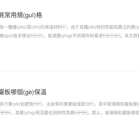
常用規(guī)格
一種優(yōu)質(zhì)的保溫材料，由于其獨(dú)特的性能和廣泛的應(yīn
。其規(guī)格多樣化，能適應(yīng)不同場所和需求。本文將對(
行介紹，并闡述其
板哪個(gè)保溫
多行業(yè)如建筑、冶金等的重要組成部分，其中玻璃棉和巖板
，其應(yīng)用范圍也因特性而異。那么，玻璃棉和巖板哪個