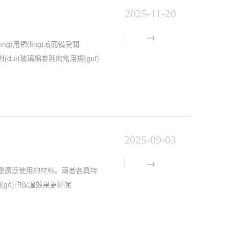
2025-11-20
g)用領(lǐng)域而備受關
duì)玻璃棉卷氈的常用規(guī)
2025-09-03
都是廣泛使用的材料。兩者各具特
(gè)的保溫效果更好呢