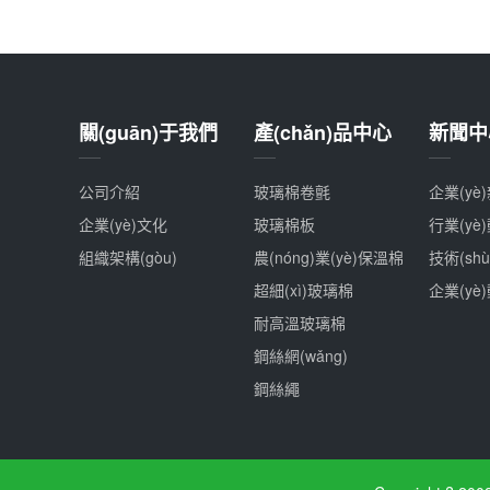
關(guān)于我們
產(chǎn)品中心
新聞中
公司介紹
玻璃棉卷氈
企業(yè
企業(yè)文化
玻璃棉板
組織架構(gòu)
農(nóng)業(yè)保溫棉
技術(sh
超細(xì)玻璃棉
耐高溫玻璃棉
鋼絲網(wǎng)
鋼絲繩