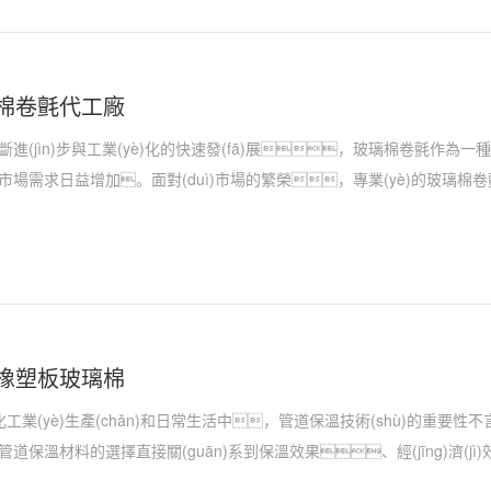
棉卷氈代工廠
進(jìn)步與工業(yè)化的快速發(fā)展，玻璃棉卷氈作為一種優(
場需求日益增加。面對(duì)市場的繁榮，專業(yè)的玻璃棉卷氈代工
業(yè)提供了優(yōu)質(zhì)
橡塑板玻璃棉
)代化工業(yè)生產(chǎn)和日常生活中，管道保溫技術(shù)的重要
道保溫材料的選擇直接關(guān)系到保溫效果、經(jīng)濟(jì)
玻璃棉作為一種新型