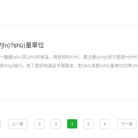
ǐn)?shù)量單位
種優(yōu)質(zhì)的保溫、隔音材料，廣泛應(yīng)用于建筑
領(lǐng)域。為了更好地滿足市場需求，對(duì)其數(shù)量單位的準(z
。本文將詳
上一頁
2
3
4
5
6
下一頁