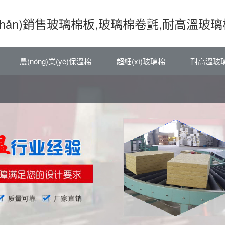
(chǎn)銷售玻璃棉板,玻璃棉卷氈,耐高溫玻
農(nóng)業(yè)保溫棉
超細(xì)玻璃棉
耐高溫玻