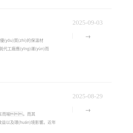
2025-09-03
yōu)質(zhì)的保溫材
廠應(yīng)運(yùn)而
2025-08-29
性不言而喻。而其
效益以及環(huán)境影響。近年